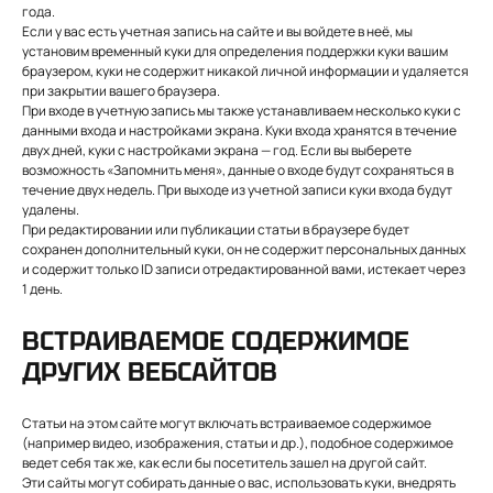
года.
Если у вас есть учетная запись на сайте и вы войдете в неё, мы
установим временный куки для определения поддержки куки вашим
браузером, куки не содержит никакой личной информации и удаляется
при закрытии вашего браузера.
При входе в учетную запись мы также устанавливаем несколько куки с
данными входа и настройками экрана. Куки входа хранятся в течение
двух дней, куки с настройками экрана — год. Если вы выберете
возможность «Запомнить меня», данные о входе будут сохраняться в
течение двух недель. При выходе из учетной записи куки входа будут
удалены.
При редактировании или публикации статьи в браузере будет
сохранен дополнительный куки, он не содержит персональных данных
и содержит только ID записи отредактированной вами, истекает через
1 день.
ВСТРАИВАЕМОЕ СОДЕРЖИМОЕ
ДРУГИХ ВЕБСАЙТОВ
Статьи на этом сайте могут включать встраиваемое содержимое
(например видео, изображения, статьи и др.), подобное содержимое
ведет себя так же, как если бы посетитель зашел на другой сайт.
Эти сайты могут собирать данные о вас, использовать куки, внедрять