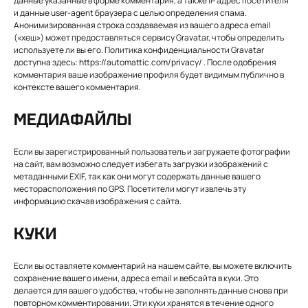
данные указанные в форме комментария, а также IP адрес посетителя
и данные user-agent браузера с целью определения спама.
Анонимизированная строка создаваемая из вашего адреса email
(«хеш») может предоставляться сервису Gravatar, чтобы определить
используете ли вы его. Политика конфиденциальности Gravatar
доступна здесь: https://automattic.com/privacy/ . После одобрения
комментария ваше изображение профиля будет видимым публично в
контексте вашего комментария.
МЕДИАФАЙЛЫ
Если вы зарегистрированный пользователь и загружаете фотографии
на сайт, вам возможно следует избегать загрузки изображений с
метаданными EXIF, так как они могут содержать данные вашего
месторасположения по GPS. Посетители могут извлечь эту
информацию скачав изображения с сайта.
КУКИ
Если вы оставляете комментарий на нашем сайте, вы можете включить
сохранение вашего имени, адреса email и вебсайта в куки. Это
делается для вашего удобства, чтобы не заполнять данные снова при
повторном комментировании. Эти куки хранятся в течение одного