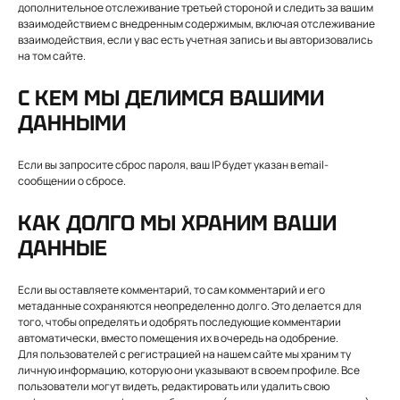
дополнительное отслеживание третьей стороной и следить за вашим
взаимодействием с внедренным содержимым, включая отслеживание
взаимодействия, если у вас есть учетная запись и вы авторизовались
на том сайте.
С КЕМ МЫ ДЕЛИМСЯ ВАШИМИ
ДАННЫМИ
Если вы запросите сброс пароля, ваш IP будет указан в email-
сообщении о сбросе.
КАК ДОЛГО МЫ ХРАНИМ ВАШИ
ДАННЫЕ
Если вы оставляете комментарий, то сам комментарий и его
метаданные сохраняются неопределенно долго. Это делается для
того, чтобы определять и одобрять последующие комментарии
автоматически, вместо помещения их в очередь на одобрение.
Для пользователей с регистрацией на нашем сайте мы храним ту
личную информацию, которую они указывают в своем профиле. Все
пользователи могут видеть, редактировать или удалить свою