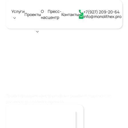
Услуги
О
Пресс-
+7(927) 209-20-64
Проекты
Контакты
info@monolithex.pro
нас
центр
Город:
Тольятти
ПРОЕКТИРОВАНИЕ
КОНСТРУКТИВНЫХ
РЕШЕНИЙ
Проектирование конструктивных решений под ключ: от
расчетов до готового проекта