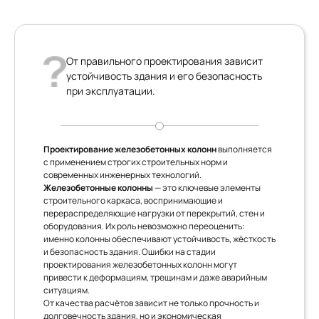
От правильного проектирования зависит
устойчивость здания и его безопасность
при эксплуатации.
Проектирование железобетонных колонн
выполняется
с применением строгих строительных норм и
современных инженерных технологий.
Железобетонные колонны
— это ключевые элементы
строительного каркаса, воспринимающие и
перераспределяющие нагрузки от перекрытий, стен и
оборудования. Их роль невозможно переоценить:
именно колонны обеспечивают устойчивость, жёсткость
и безопасность здания. Ошибки на стадии
проектирования железобетонных колонн могут
привести к деформациям, трещинам и даже аварийным
ситуациям.
От качества расчётов зависит не только прочность и
долговечность здания, но и экономическая