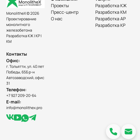
Проекты
Разработка КЖ
Пресс-центр
Разработка КМ
MonolitheX © 2026
О нас
Разработка АР
Проектирование
монолитного
Разработка КР
железобетона
Разработка КЖ | КР |
КМ
Контакты
Офис:
г. Тольятти, ул. 40 лет
Победы, 65Б р-н
Автозаводский, офис
31
Телефон:
+7 927 209-20-64
E-mail:
info@monolithex.pro