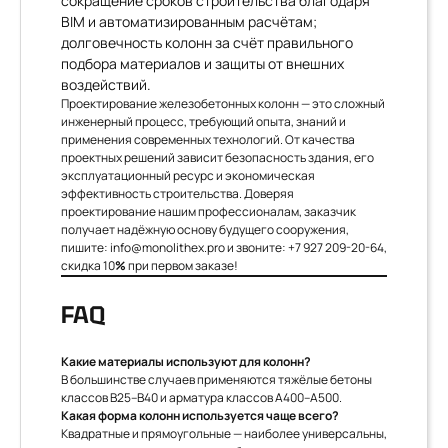
сокращение сроков строительства благодаря
BIM и автоматизированным расчётам;
долговечность колонн за счёт правильного
подбора материалов и защиты от внешних
воздействий.
Проектирование железобетонных колонн — это сложный
инженерный процесс, требующий опыта, знаний и
применения современных технологий. От качества
проектных решений зависит безопасность здания, его
эксплуатационный ресурс и экономическая
эффективность строительства. Доверяя
проектирование нашим профессионалам, заказчик
получает надёжную основу будущего сооружения,
пишите:
info@monolithex.pro
и звоните:
+7 927 209-20-64
,
скидка 10
%
при первом заказе!
FAQ
Какие материалы используют для колонн?
В большинстве случаев применяются тяжёлые бетоны
классов В25–В40 и арматура классов A400–A500.
Какая форма колонн используется чаще всего?
Квадратные и прямоугольные — наиболее универсальны,