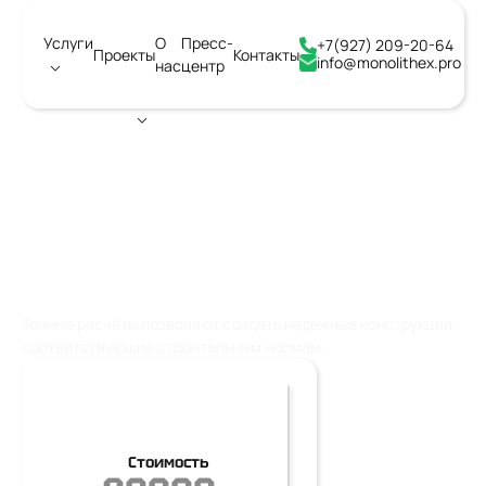
Услуги
О
Пресс-
+7(927) 209-20-64
Проекты
Контакты
info@monolithex.pro
нас
центр
Город:
Тольятти
ПРОЕКТИРОВАНИЕ
ЖЕЛЕЗОБЕТОННЫХ КОЛОНН
Точные расчёты позволяют создать надежные конструкции,
соответствующие строительным нормам.
Стоимость